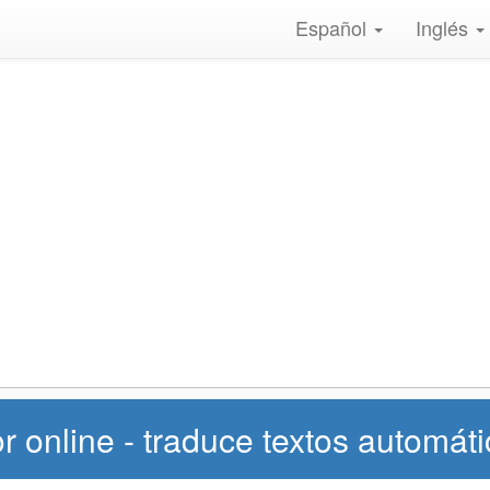
Español
Inglés
r online - traduce textos automá