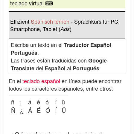
teclado virtual ⌨
Effizient
Spanisch lernen
- Sprachkurs für PC,
Smartphone, Tablet (
)
Ads
Escribe un texto en el
Traductor Español
.
Portugués
Las frases están traducidas con
Google
del
al
.
Translate
Español
Portugués
En el
teclado español
en línea puede encontrar
todos los caracteres españoles, entre otros:
ñ
¡
á
é
ó
í
ü
Ñ
¿
Á
É
Ó
Í
Ü