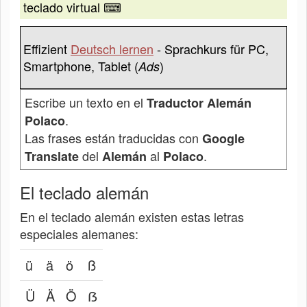
teclado virtual ⌨
Effizient
Deutsch lernen
- Sprachkurs für PC,
Smartphone, Tablet (
)
Ads
Escribe un texto en el
Traductor Alemán
.
Polaco
Las frases están traducidas con
Google
del
al
.
Translate
Alemán
Polaco
El teclado alemán
En el teclado alemán existen estas letras
especiales alemanes:
ü
ä
ö
ß
Ü
Ä
Ö
ẞ