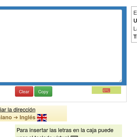
E
U
L
T
⌨
Clear
Copy
ar la dirección
➔
niano
Inglés
Para insertar las letras en la caja puede