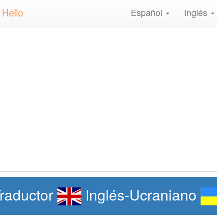
 Hello
Español
Inglés
raductor
Inglés-Ucraniano