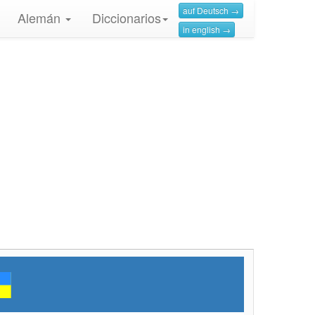
auf Deutsch →
Alemán
Diccionarios
in english →