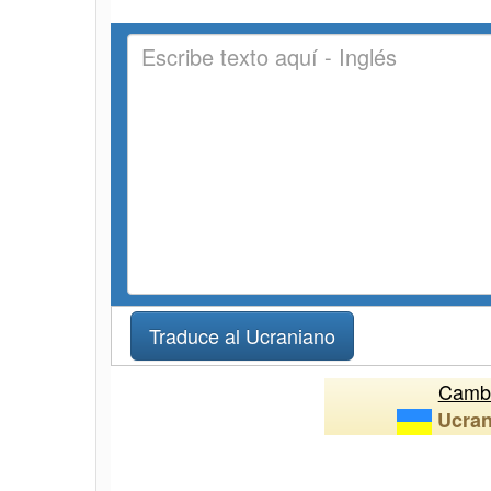
Cambi
Ucra