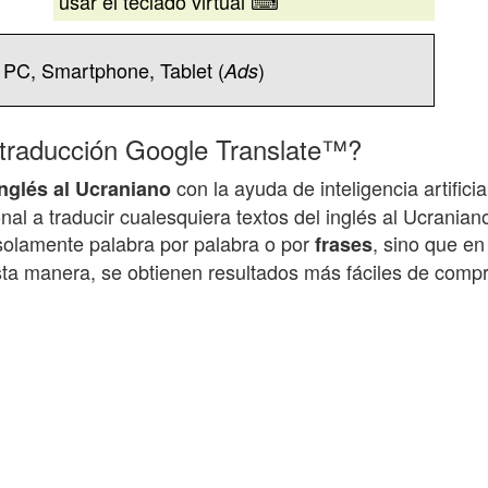
usar el teclado virtual ⌨
 PC, Smartphone, Tablet (
)
Ads
 traducción Google Translate™?
con la ayuda de inteligencia artific
inglés al
Ucraniano
al a traducir cualesquiera textos del inglés al
Ucranian
 solamente palabra por palabra o por
, sino que en
frases
 esta manera, se obtienen resultados más fáciles de com