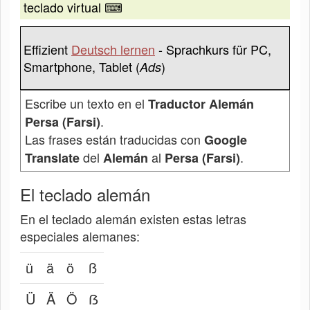
teclado virtual ⌨
Effizient
Deutsch lernen
- Sprachkurs für PC,
Smartphone, Tablet (
)
Ads
Escribe un texto en el
Traductor Alemán
.
Persa (Farsi)
Las frases están traducidas con
Google
del
al
.
Translate
Alemán
Persa (Farsi)
El teclado alemán
En el teclado alemán existen estas letras
especiales alemanes:
ü
ä
ö
ß
Ü
Ä
Ö
ẞ