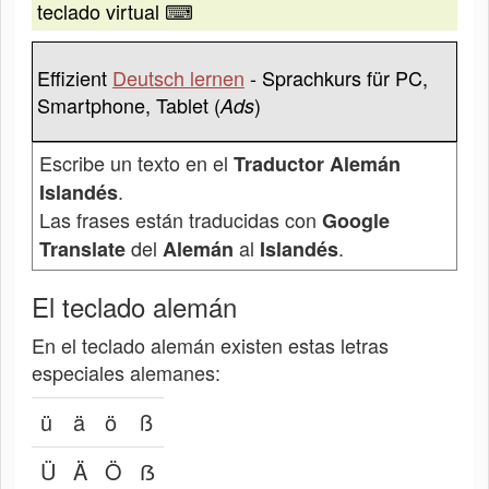
teclado virtual ⌨
Effizient
Deutsch lernen
- Sprachkurs für PC,
Smartphone, Tablet (
)
Ads
Escribe un texto en el
Traductor Alemán
.
Islandés
Las frases están traducidas con
Google
del
al
.
Translate
Alemán
Islandés
El teclado alemán
En el teclado alemán existen estas letras
especiales alemanes:
ü
ä
ö
ß
Ü
Ä
Ö
ẞ