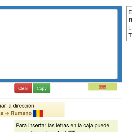
E
R
L
T
⌨
Clear
Copy
ar la dirección
➔
és
Rumano
Para insertar las letras en la caja puede