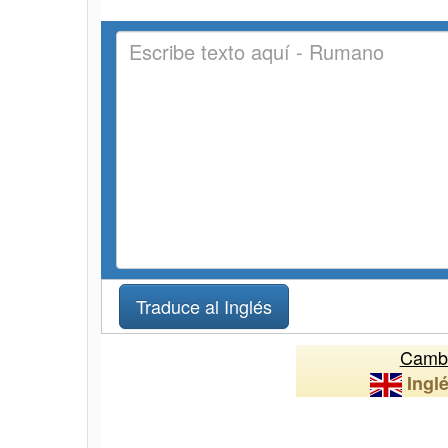
Cambi
Ingl