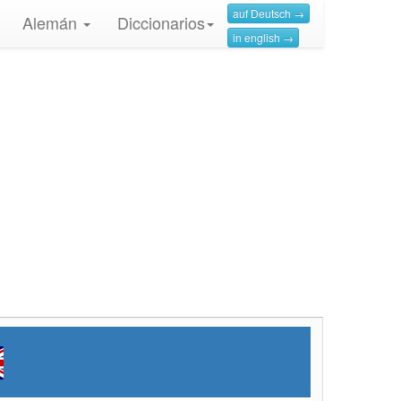
auf Deutsch →
Alemán
Diccionarios
in english →