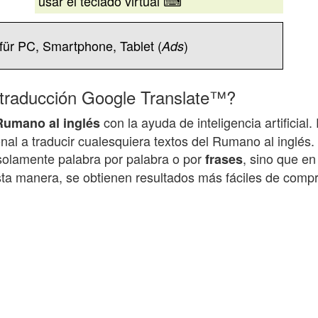
usar el teclado virtual ⌨
für PC, Smartphone, Tablet (
)
Ads
 traducción Google Translate™?
con la ayuda de inteligencia artificia
Rumano
al inglés
al a traducir cualesquiera textos del
Rumano
al inglés
 solamente palabra por palabra o por
, sino que en
frases
 esta manera, se obtienen resultados más fáciles de com