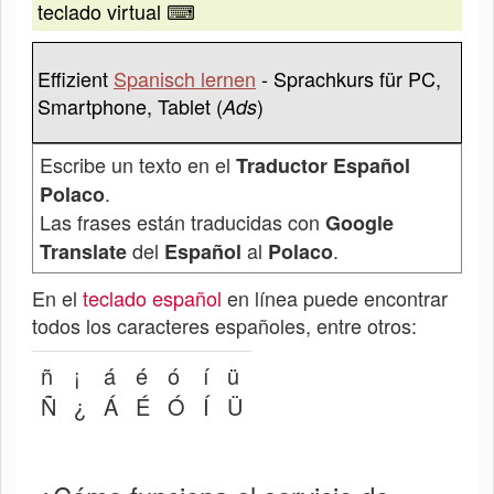
teclado virtual ⌨
Effizient
Spanisch lernen
- Sprachkurs für PC,
Smartphone, Tablet (
)
Ads
Escribe un texto en el
Traductor Español
.
Polaco
Las frases están traducidas con
Google
del
al
.
Translate
Español
Polaco
En el
teclado español
en línea puede encontrar
todos los caracteres españoles, entre otros:
ñ
¡
á
é
ó
í
ü
Ñ
¿
Á
É
Ó
Í
Ü