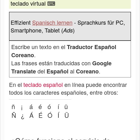
teclado virtual ⌨
Effizient
Spanisch lernen
- Sprachkurs für PC,
Smartphone, Tablet (
)
Ads
Escribe un texto en el
Traductor Español
.
Coreano
Las frases están traducidas con
Google
del
al
.
Translate
Español
Coreano
En el
teclado español
en línea puede encontrar
todos los caracteres españoles, entre otros:
ñ
¡
á
é
ó
í
ü
Ñ
¿
Á
É
Ó
Í
Ü