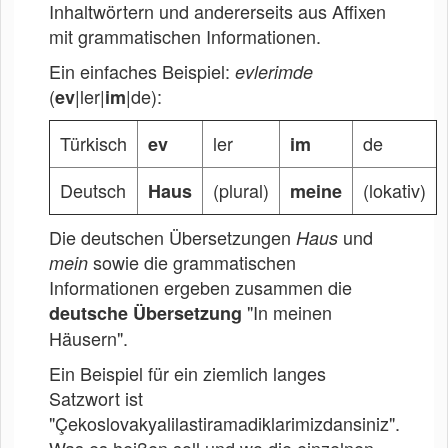
Inhaltwörtern und andererseits aus Affixen
mit grammatischen Informationen.
Ein einfaches Beispiel:
evlerimde
(
|ler|
|de):
ev
im
Türkisch
ler
de
ev
im
Deutsch
(plural)
(lokativ)
Haus
meine
Die deutschen Übersetzungen
und
Haus
sowie die grammatischen
mein
Informationen ergeben zusammen die
"In meinen
deutsche Übersetzung
Häusern".
Ein Beispiel für ein ziemlich langes
Satzwort ist
"Çekoslovakyalilastiramadiklarimizdansiniz".
Was es heißen soll und wo die einzelnen