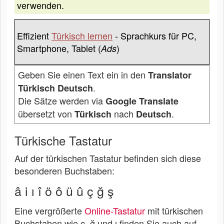
verwenden.
Effizient
Türkisch lernen
- Sprachkurs für PC,
Smartphone, Tablet (
)
Ads
Geben Sie einen Text ein in den
Translator
.
Türkisch Deutsch
Die Sätze werden via
Google Translate
übersetzt von
nach
.
Türkisch
Deutsch
Türkische Tastatur
Auf der türkischen Tastatur befinden sich diese
besonderen Buchstaben:
â i ı î ö ô ü û ç ğ ş
Eine vergrößerte
Online-Tastatur
mit türkischen
Buchstaben wie ç, ğ und ı finden Sie auch auf