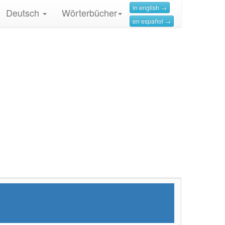
in english →
Deutsch
Wörterbücher
en español →
h