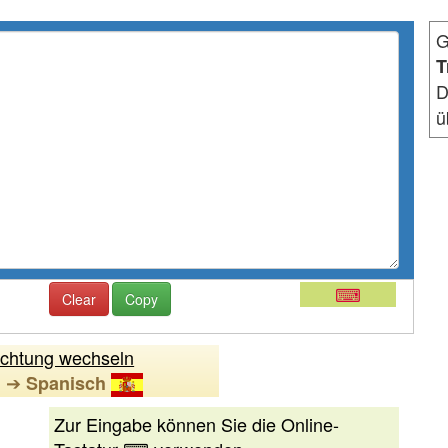
G
T
D
ü
⌨
Clear
Copy
ichtung wechseln
➔
h
Spanisch
Zur Eingabe können Sie die Online-