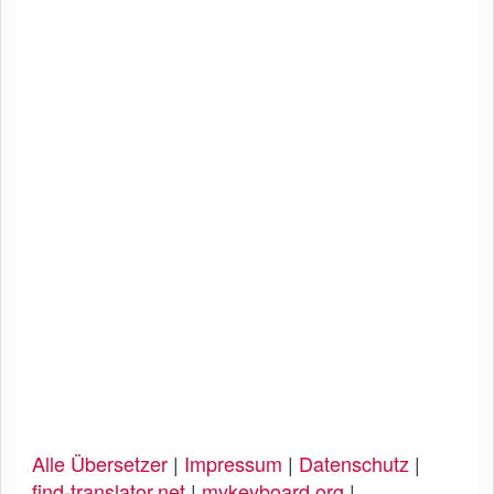
Alle Übersetzer
|
Impressum
|
Datenschutz
|
find-translator.net
|
mykeyboard.org
|