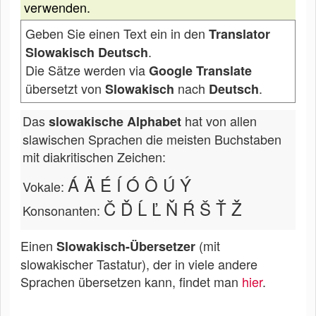
verwenden.
Geben Sie einen Text ein in den
Translator
.
Slowakisch Deutsch
Die Sätze werden via
Google Translate
übersetzt von
nach
.
Slowakisch
Deutsch
Das
hat von allen
slowakische Alphabet
slawischen Sprachen die meisten Buchstaben
mit diakritischen Zeichen:
Á Ä É Í Ó Ô Ú Ý
Vokale:
Č Ď Ĺ Ľ Ň Ŕ Š Ť Ž
Konsonanten:
Einen
(mit
Slowakisch-Übersetzer
slowakischer Tastatur), der in viele andere
Sprachen übersetzen kann, findet man
hier
.