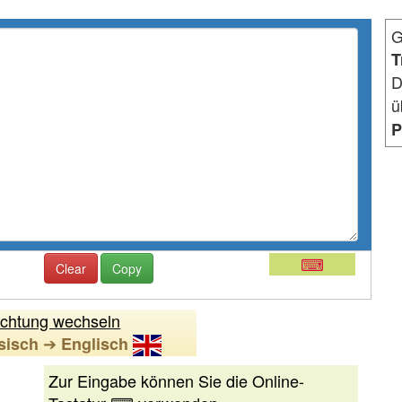
G
T
D
ü
P
⌨
Clear
Copy
ichtung wechseln
➔
sisch
Englisch
Zur Eingabe können Sie die Online-