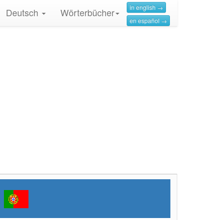
in english →
Deutsch
Wörterbücher
en español →
h