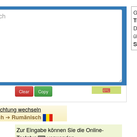
G
T
D
ü
S
⌨
Clear
Copy
ichtung wechseln
➔
ch
Rumänisch
Zur Eingabe können Sie die Online-