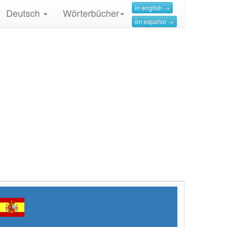
in english →
Deutsch
Wörterbücher
en español →