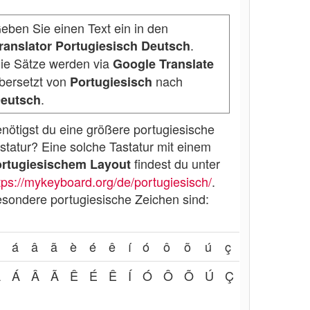
eben Sie einen Text ein in den
.
ranslator Portugiesisch Deutsch
ie Sätze werden via
Google Translate
bersetzt von
nach
Portugiesisch
.
eutsch
nötigst du eine größere portugiesische
statur? Eine solche Tastatur mit einem
findest du unter
ortugiesischem Layout
tps://mykeyboard.org/de/portugiesisch/
.
sondere portugiesische Zeichen sind:
á
â
ã
è
é
ê
í
ó
ô
õ
ú
ç
À
Á
Â
Ã
Ê
É
Ê
Í
Ó
Ô
Õ
Ú
Ç