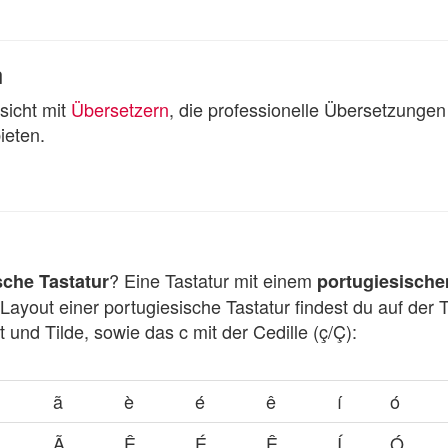
n
rsicht mit
Übersetzern
, die professionelle Übersetzung
ieten.
? Eine Tastatur mit einem
sche Tastatur
portugiesisch
out einer portugiesische Tastatur findest du auf der T
 und Tilde, sowie das c mit der Cedille (ç/Ç):
ã
è
é
ê
í
ó
Ã
Ê
É
Ê
Í
Ó