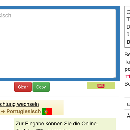
G
T
D
ü
D
Be
Ta
p
ht
Be
⌨
Clear
Copy
à
ichtung wechseln
➔
Portugiesisch
Zur Eingabe können Sie die Online-