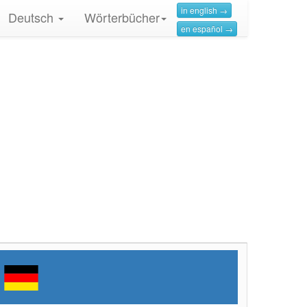
in english →
Deutsch
Wörterbücher
en español →
h