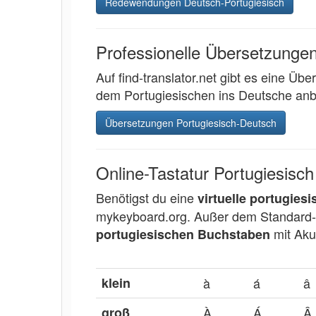
Redewendungen Deutsch-Portugiesisch
Professionelle Übersetzunge
Auf find-translator.net gibt es eine Übe
dem Portugiesischen ins Deutsche anb
Übersetzungen Portugiesisch-Deutsch
Online-Tastatur Portugiesisch
Benötigst du eine
virtuelle portugiesi
mykeyboard.org. Außer dem Standard-Lay
mit Akut
portugiesischen Buchstaben
klein
à
á
â
groß
À
Á
Â