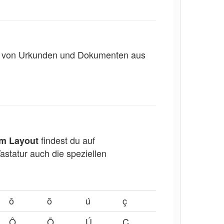
en von Urkunden und Dokumenten aus
findest du auf
em Layout
astatur auch die speziellen
ô
õ
ú
ç
Ô
Õ
Ú
Ç